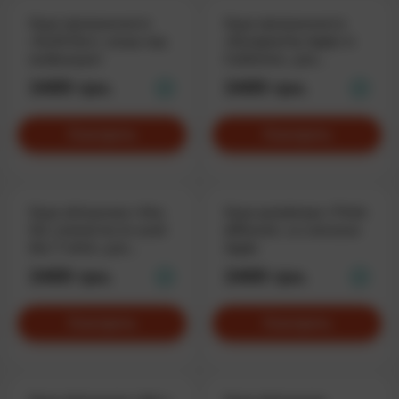
Худи программиста
Худи программиста
«Swift Dev», когда код
«Designed by Apple in
возбуждает
California», для
яблофилов
2400 грн.
2400 грн.
Смотреть
Смотреть
Худи айтишника «Hey
Худи дизайнера «Think
Siri, remind me to wash
different», со слоганом
this T-shirt», для
Apple
забывчивых
2400 грн.
2400 грн.
Смотреть
Смотреть