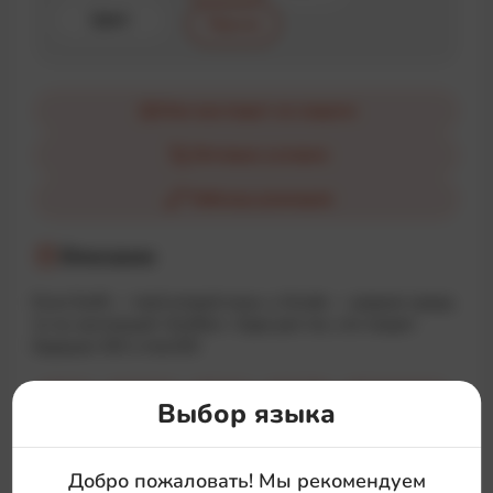
Цвет
Чёрная
Как выглядит на модели
Оптовые условия
Таблица размеров
Описание
Если Swift — твой второй язык, а Xcode — родная среда,
то ты настоящий «Swifter». Худи для тех, кто творит
будущее iOS и macOS!
#dev
#apple
#logo
#swift
#language
Выбор языка
Добро пожаловать! Мы рекомендуем