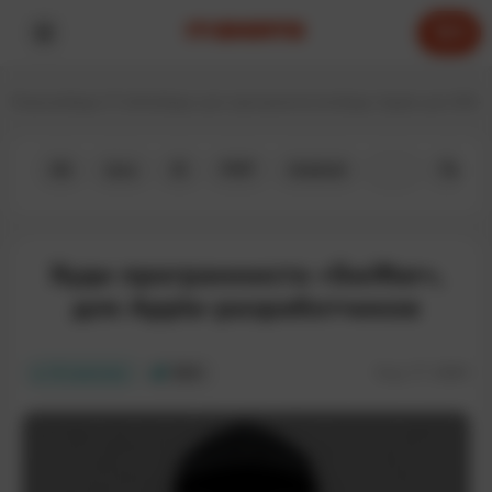
0
Главная
Худи IT-shirts
Худи для программистов
Худи Apple для iOS-
All
Java
JS
PHP
Android
iOS
Python
Худи программиста «Swifter»,
для Apple-разработчиков
Код:
IT-168H
В наличии
EKO