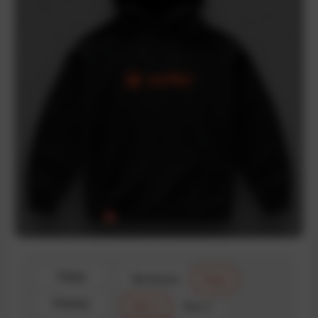
Товар
Футболка
Худи
Размер
Size 1
Size 2