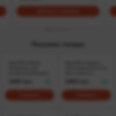
Добавить в корзину
Похожие товары
Худи PM'а «Интим
Худи PM’а «Сорри, у
менеджер», для
меня снова проектные
экспертов командной
дни», когда нет
работы
свободной минуты
2400 грн.
2400 грн.
Смотреть
Смотреть