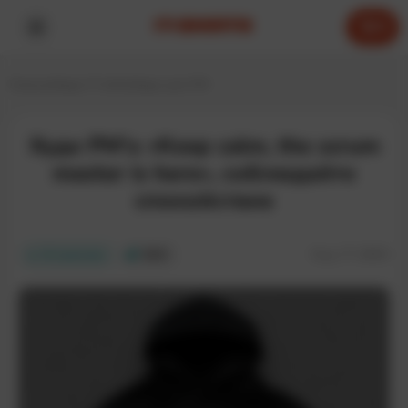
0
Главная
Худи IT-shirts
Худи для PM
Худи PM'а «Keep calm, the scrum
master is here», соблюдайте
спокойствие
Код:
IT-265H
В наличии
EKO