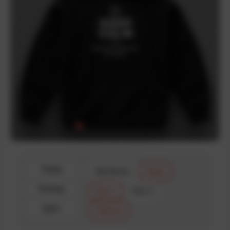
Товар
Футболка
Худи
Размер
Size 1
Size 2
Цвет
Чёрная