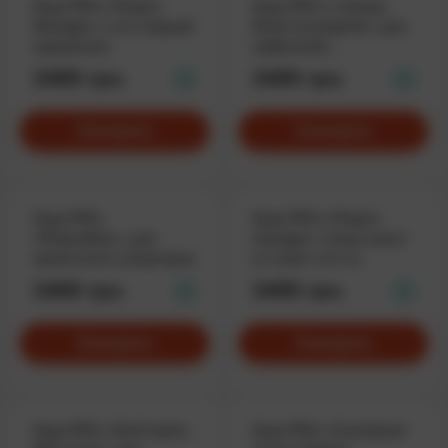
Худи PM’а «Project
Худи PM'а «I always
Manager», а не сладкий
finish my projects», для
пирожочек
любителей
преукрасить
2400 грн.
2400 грн.
Смотреть
Смотреть
Худи PM'а
Худи PM'а «Project
«ProjectMan.», для
manager», когда никто
проектного супергероя
не знает кто ты
2400 грн.
2400 грн.
Смотреть
Смотреть
Худи PM'а «Don't panic,
Худи PM'а «Семейный