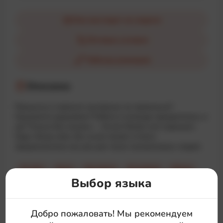
Как выглядит на модели
Оптовые условия
Таблица размеров
Описание
Процессы в проекте настроены не правильно?
Срываются дедлайны? Работа в команде превратилась в
ад? Только без паники — Scrum Master всё порешает.
Худи «Keep calm, the scrum master is here»
предназначена как раз для таких незаменимых людей.
#calm
#pm
#project
#symbol
#time
Выбор языка
Добро пожаловать! Мы рекомендуем