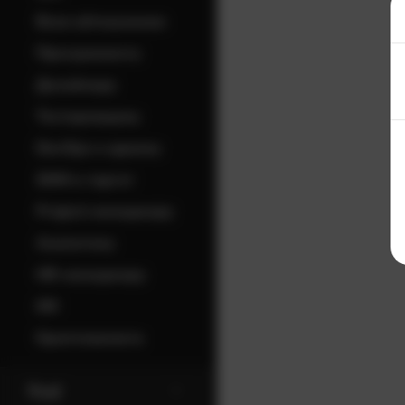
Всем айтишникам
Программисту
Дизайнеру
Тестировщику
DevOps и админу
SMM и таргет
Project-менеджеру
Аналитику
HR-менеджеру
ИИ
Криптовалюта
Худі